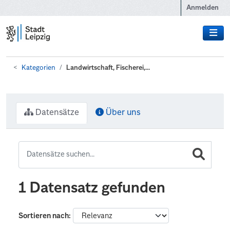
Zum Hauptinhalt wechseln
Anmelden
Kategorien
Landwirtschaft, Fischerei,...
Datensätze
Über uns
1 Datensatz gefunden
Sortieren nach