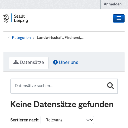
Zum Hauptinhalt wechseln
Anmelden
Kategorien
Landwirtschaft, Fischerei,...
Datensätze
Über uns
Keine Datensätze gefunden
Sortieren nach