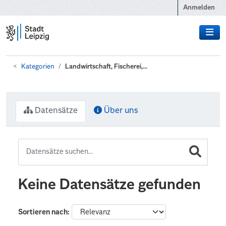
Zum Hauptinhalt wechseln
Anmelden
Kategorien
Landwirtschaft, Fischerei,...
Datensätze
Über uns
Keine Datensätze gefunden
Sortieren nach