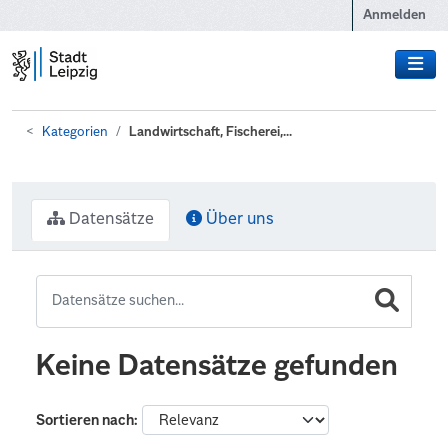
Zum Hauptinhalt wechseln
Anmelden
Kategorien
Landwirtschaft, Fischerei,...
Datensätze
Über uns
Keine Datensätze gefunden
Sortieren nach