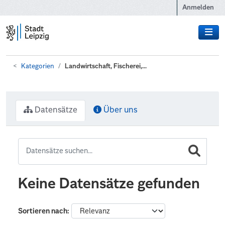
Zum Hauptinhalt wechseln
Anmelden
Kategorien
Landwirtschaft, Fischerei,...
Datensätze
Über uns
Keine Datensätze gefunden
Sortieren nach