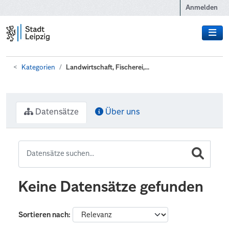
Zum Hauptinhalt wechseln
Anmelden
Kategorien
Landwirtschaft, Fischerei,...
Datensätze
Über uns
Keine Datensätze gefunden
Sortieren nach