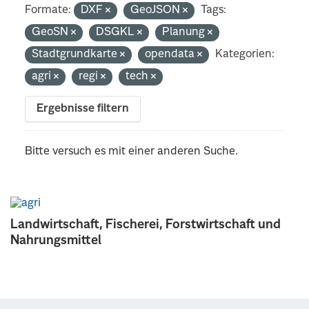
Formate:
DXF
GeoJSON
Tags:
GeoSN
DSGKL
Planung
Stadtgrundkarte
opendata
Kategorien:
agri
regi
tech
Ergebnisse filtern
Bitte versuch es mit einer anderen Suche.
Landwirtschaft, Fischerei, Forstwirtschaft und
Nahrungsmittel