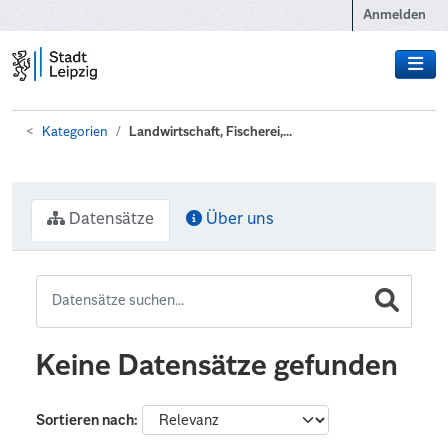
Zum Hauptinhalt wechseln
Anmelden
Kategorien
Landwirtschaft, Fischerei,...
Datensätze
Über uns
Keine Datensätze gefunden
Sortieren nach