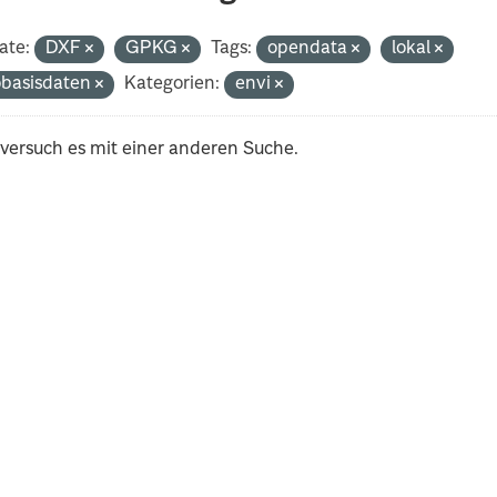
ate:
DXF
GPKG
Tags:
opendata
lokal
basisdaten
Kategorien:
envi
 versuch es mit einer anderen Suche.