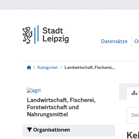
Zum Hauptinhalt wechseln
Datensätze
O
Kategorien
Landwirtschaft, Fischerei,...
Landwirtschaft, Fischerei,
Forstwirtschaft und
Nahrungsmittel
Organisationen
Ke