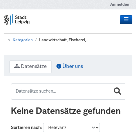
Zum Hauptinhalt wechseln
Anmelden
Kategorien
Landwirtschaft, Fischerei,...
Datensätze
Über uns
Keine Datensätze gefunden
Sortieren nach