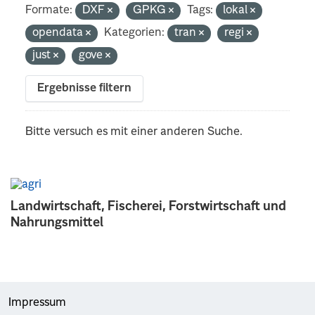
Formate:
DXF
GPKG
Tags:
lokal
opendata
Kategorien:
tran
regi
just
gove
Ergebnisse filtern
Bitte versuch es mit einer anderen Suche.
Landwirtschaft, Fischerei, Forstwirtschaft und
Nahrungsmittel
Impressum