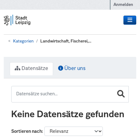
Zum Hauptinhalt wechseln
Anmelden
Kategorien
Landwirtschaft, Fischerei,...
Datensätze
Über uns
Keine Datensätze gefunden
Sortieren nach