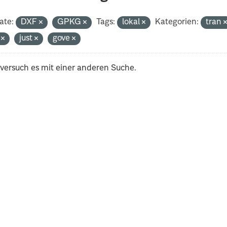
ate:
DXF
GPKG
Tags:
lokal
Kategorien:
tran
i
just
gove
 versuch es mit einer anderen Suche.