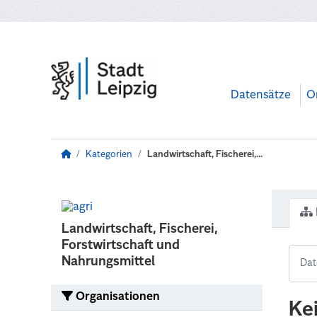
Zum Hauptinhalt wechseln
Datensätze
O
Kategorien
Landwirtschaft, Fischerei,...
Landwirtschaft, Fischerei,
Forstwirtschaft und
Nahrungsmittel
Organisationen
Ke