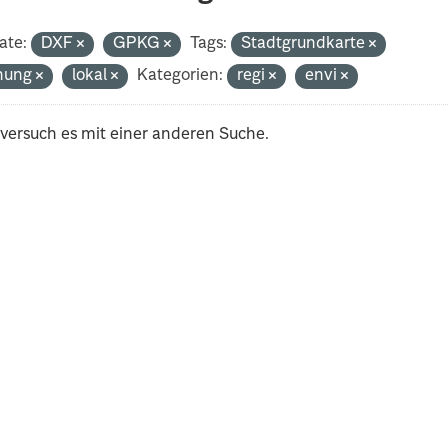
ate:
DXF
GPKG
Tags:
Stadtgrundkarte
nung
lokal
Kategorien:
regi
envi
 versuch es mit einer anderen Suche.