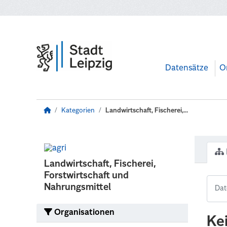
Zum Hauptinhalt wechseln
Datensätze
O
Kategorien
Landwirtschaft, Fischerei,...
Landwirtschaft, Fischerei,
Forstwirtschaft und
Nahrungsmittel
Organisationen
Ke