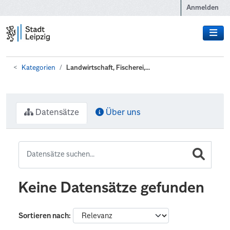
Zum Hauptinhalt wechseln
Anmelden
Kategorien
Landwirtschaft, Fischerei,...
Datensätze
Über uns
Keine Datensätze gefunden
Sortieren nach