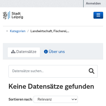
Zum Hauptinhalt wechseln
Anmelden
Kategorien
Landwirtschaft, Fischerei,...
Datensätze
Über uns
Keine Datensätze gefunden
Sortieren nach