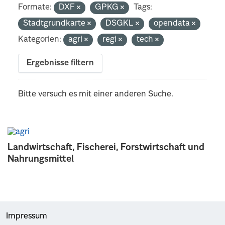
Formate:
DXF
GPKG
Tags:
Stadtgrundkarte
DSGKL
opendata
Kategorien:
agri
regi
tech
Ergebnisse filtern
Bitte versuch es mit einer anderen Suche.
Landwirtschaft, Fischerei, Forstwirtschaft und
Nahrungsmittel
Impressum