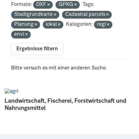
Formate:
DXF
GPKG
Tags:
Stadtgrundkarte
Cadastral parcels
Planung
lokal
Kategorien:
regi
envi
Ergebnisse filtern
Bitte versuch es mit einer anderen Suche.
Landwirtschaft, Fischerei, Forstwirtschaft und
Nahrungsmittel