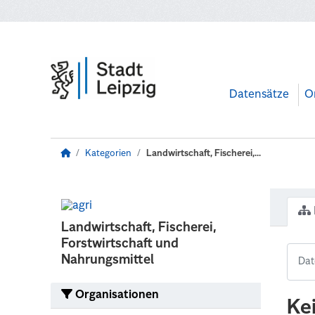
Zum Hauptinhalt wechseln
Datensätze
O
Kategorien
Landwirtschaft, Fischerei,...
Landwirtschaft, Fischerei,
Forstwirtschaft und
Nahrungsmittel
Organisationen
Ke