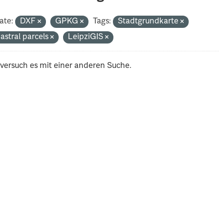
ate:
DXF
GPKG
Tags:
Stadtgrundkarte
astral parcels
LeipziGIS
 versuch es mit einer anderen Suche.