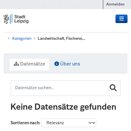
Zum Hauptinhalt wechseln
Anmelden
Kategorien
Landwirtschaft, Fischerei,...
Datensätze
Über uns
Keine Datensätze gefunden
Sortieren nach