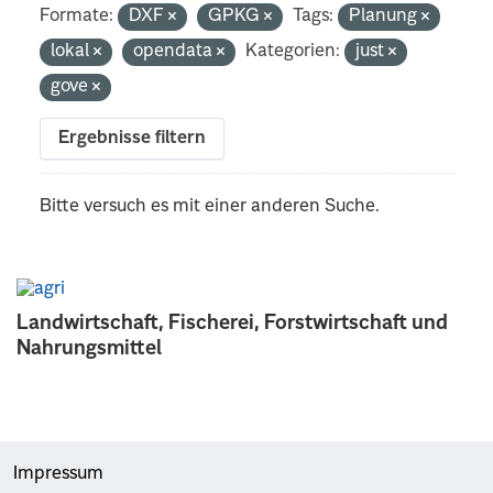
Formate:
DXF
GPKG
Tags:
Planung
lokal
opendata
Kategorien:
just
gove
Ergebnisse filtern
Bitte versuch es mit einer anderen Suche.
Landwirtschaft, Fischerei, Forstwirtschaft und
Nahrungsmittel
Impressum