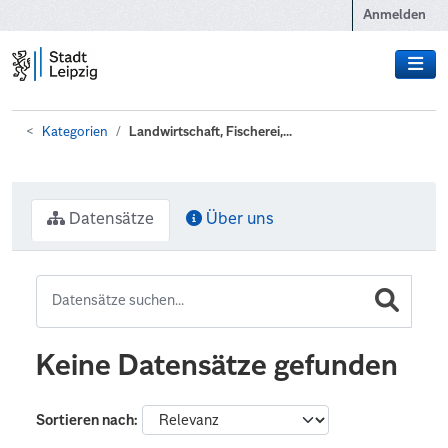
Zum Hauptinhalt wechseln
Anmelden
Kategorien
Landwirtschaft, Fischerei,...
Datensätze
Über uns
Keine Datensätze gefunden
Sortieren nach