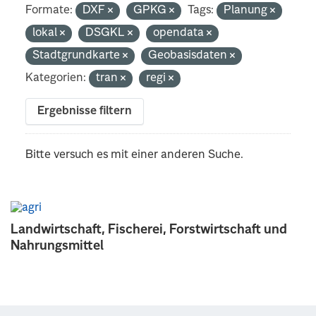
Formate:
DXF
GPKG
Tags:
Planung
lokal
DSGKL
opendata
Stadtgrundkarte
Geobasisdaten
Kategorien:
tran
regi
Ergebnisse filtern
Bitte versuch es mit einer anderen Suche.
Landwirtschaft, Fischerei, Forstwirtschaft und
Nahrungsmittel