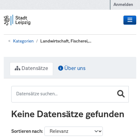
Zum Hauptinhalt wechseln
Anmelden
Kategorien
Landwirtschaft, Fischerei,...
Datensätze
Über uns
Keine Datensätze gefunden
Sortieren nach