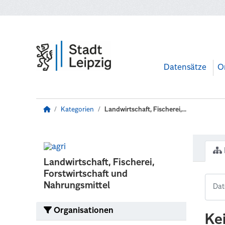
Zum Hauptinhalt wechseln
Datensätze
O
Kategorien
Landwirtschaft, Fischerei,...
Landwirtschaft, Fischerei,
Forstwirtschaft und
Nahrungsmittel
Organisationen
Ke