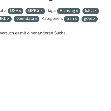
ate:
DXF
GPKG
Tags:
Planung
lokal
GKL
opendata
Kategorien:
tran
gove
 versuch es mit einer anderen Suche.