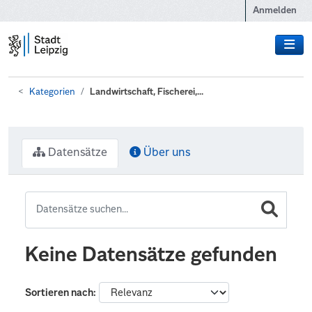
Zum Hauptinhalt wechseln
Anmelden
Kategorien
Landwirtschaft, Fischerei,...
Datensätze
Über uns
Keine Datensätze gefunden
Sortieren nach