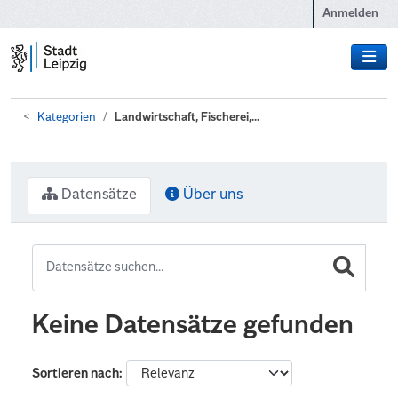
Zum Hauptinhalt wechseln
Anmelden
Kategorien
Landwirtschaft, Fischerei,...
Datensätze
Über uns
Keine Datensätze gefunden
Sortieren nach