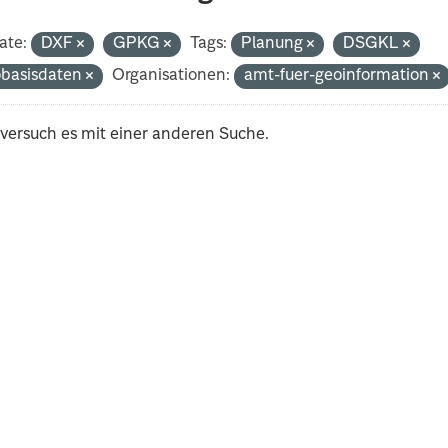
ate:
DXF
GPKG
Tags:
Planung
DSGKL
basisdaten
Organisationen:
amt-fuer-geoinformation
 versuch es mit einer anderen Suche.