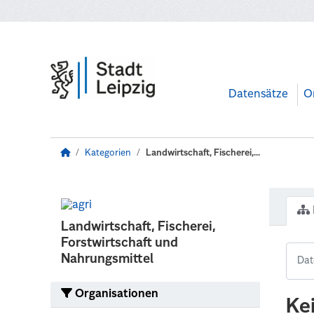
Zum Hauptinhalt wechseln
Datensätze
O
Kategorien
Landwirtschaft, Fischerei,...
Landwirtschaft, Fischerei,
Forstwirtschaft und
Nahrungsmittel
Organisationen
Ke