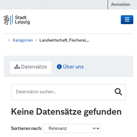
Zum Hauptinhalt wechseln
Anmelden
Kategorien
Landwirtschaft, Fischerei,...
Datensätze
Über uns
Keine Datensätze gefunden
Sortieren nach