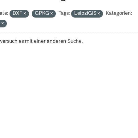
ate:
DXF
GPKG
Tags:
LeipziGIS
Kategorien:
n
 versuch es mit einer anderen Suche.