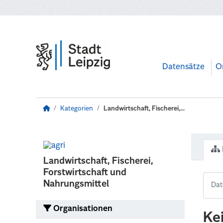
Zum Hauptinhalt wechseln
Datensätze
O
Kategorien
Landwirtschaft, Fischerei,...
Landwirtschaft, Fischerei,
Forstwirtschaft und
Nahrungsmittel
Organisationen
Ke