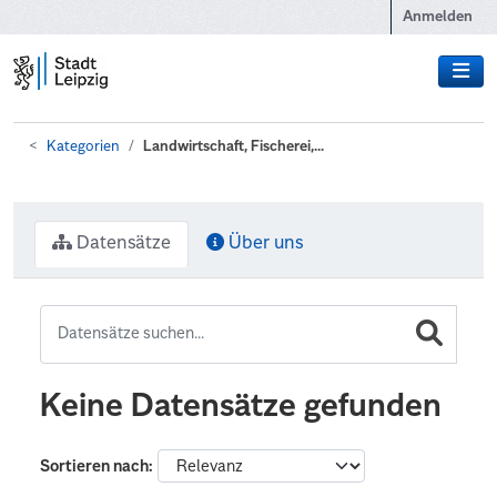
Zum Hauptinhalt wechseln
Anmelden
Kategorien
Landwirtschaft, Fischerei,...
Datensätze
Über uns
Keine Datensätze gefunden
Sortieren nach