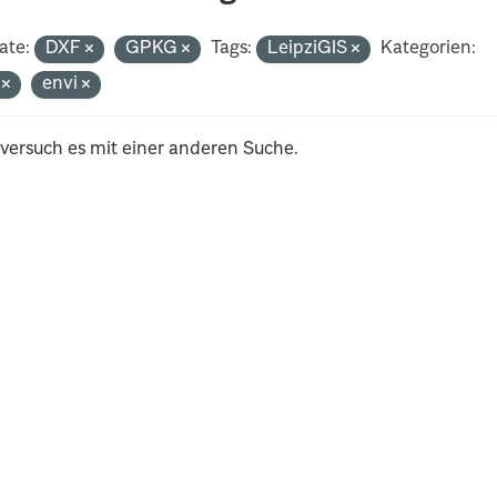
ate:
DXF
GPKG
Tags:
LeipziGIS
Kategorien:
i
envi
 versuch es mit einer anderen Suche.