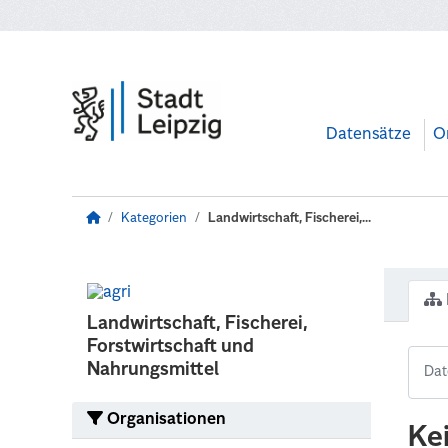
Zum Hauptinhalt wechseln
Datensätze
O
Kategorien
Landwirtschaft, Fischerei,...
Landwirtschaft, Fischerei,
Forstwirtschaft und
Nahrungsmittel
Organisationen
Ke