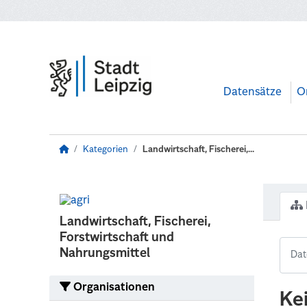
Zum Hauptinhalt wechseln
Datensätze
O
Kategorien
Landwirtschaft, Fischerei,...
Landwirtschaft, Fischerei,
Forstwirtschaft und
Nahrungsmittel
Organisationen
Ke