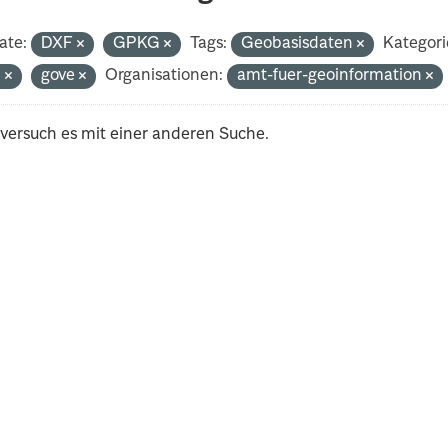
ate:
DXF
GPKG
Tags:
Geobasisdaten
Kategori
n
gove
Organisationen:
amt-fuer-geoinformation
 versuch es mit einer anderen Suche.