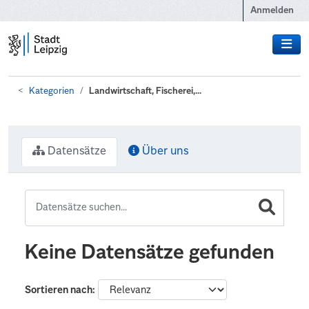
Zum Hauptinhalt wechseln
Anmelden
Kategorien
Landwirtschaft, Fischerei,...
Datensätze
Über uns
Keine Datensätze gefunden
Sortieren nach