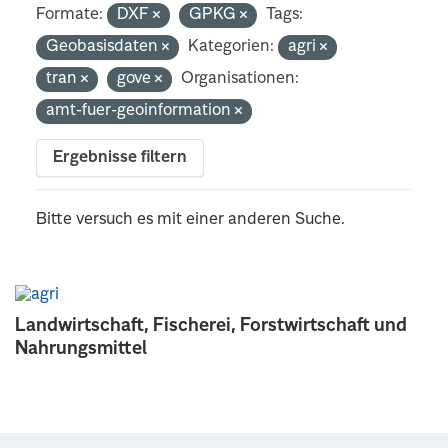
Formate:
DXF
GPKG
Tags:
Geobasisdaten
Kategorien:
agri
tran
gove
Organisationen:
amt-fuer-geoinformation
Ergebnisse filtern
Bitte versuch es mit einer anderen Suche.
Landwirtschaft, Fischerei, Forstwirtschaft und
Nahrungsmittel