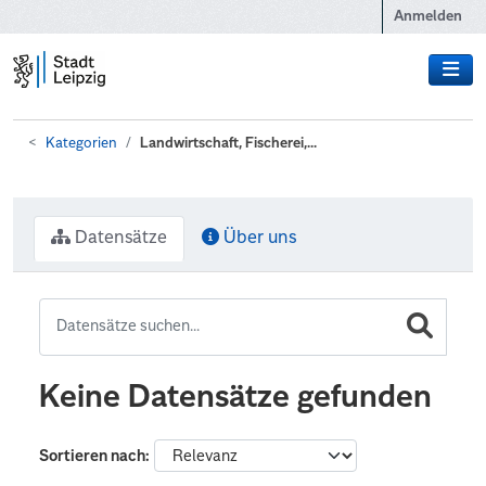
Zum Hauptinhalt wechseln
Anmelden
Kategorien
Landwirtschaft, Fischerei,...
Datensätze
Über uns
Keine Datensätze gefunden
Sortieren nach