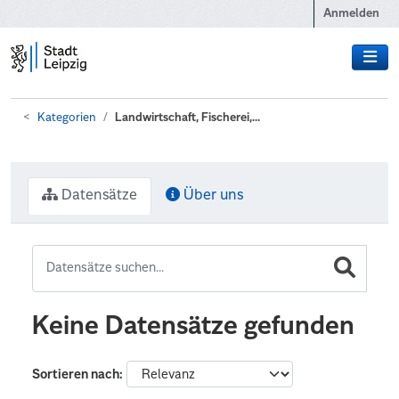
Zum Hauptinhalt wechseln
Anmelden
Kategorien
Landwirtschaft, Fischerei,...
Datensätze
Über uns
Keine Datensätze gefunden
Sortieren nach