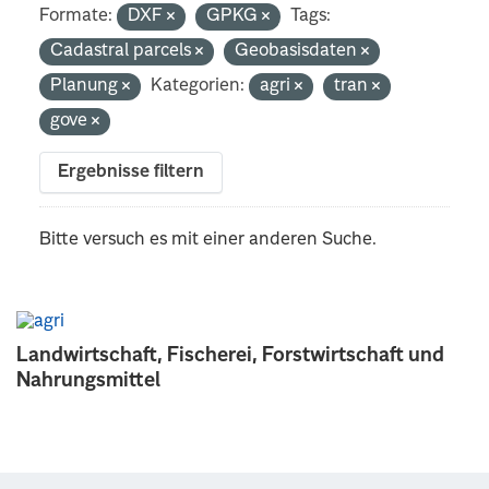
Formate:
DXF
GPKG
Tags:
Cadastral parcels
Geobasisdaten
Planung
Kategorien:
agri
tran
gove
Ergebnisse filtern
Bitte versuch es mit einer anderen Suche.
Landwirtschaft, Fischerei, Forstwirtschaft und
Nahrungsmittel