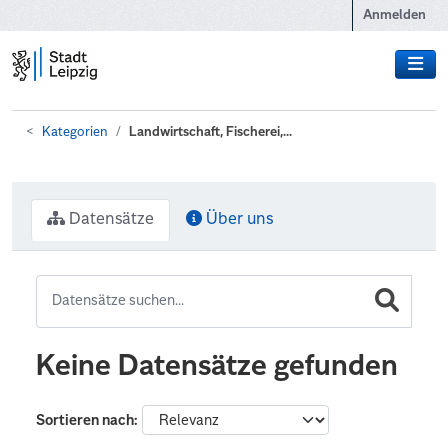
Zum Hauptinhalt wechseln
Anmelden
Kategorien
Landwirtschaft, Fischerei,...
Datensätze
Über uns
Keine Datensätze gefunden
Sortieren nach