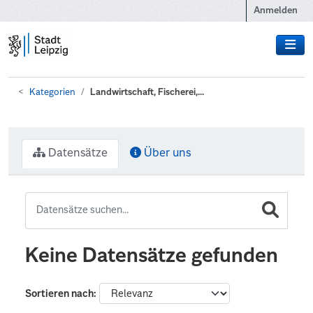
Zum Hauptinhalt wechseln
Anmelden
Kategorien
Landwirtschaft, Fischerei,...
Datensätze
Über uns
Keine Datensätze gefunden
Sortieren nach