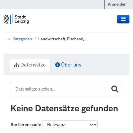
Zum Hauptinhalt wechseln
Anmelden
Kategorien
Landwirtschaft, Fischerei,...
Datensätze
Über uns
Keine Datensätze gefunden
Sortieren nach