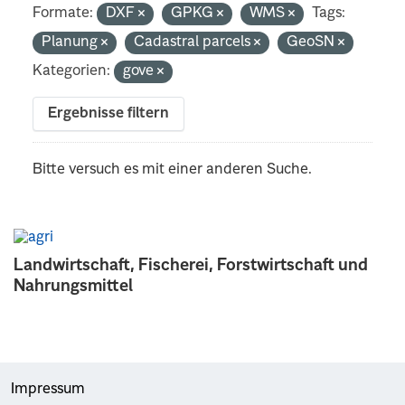
Formate:
DXF
GPKG
WMS
Tags:
Planung
Cadastral parcels
GeoSN
Kategorien:
gove
Ergebnisse filtern
Bitte versuch es mit einer anderen Suche.
Landwirtschaft, Fischerei, Forstwirtschaft und
Nahrungsmittel
Impressum