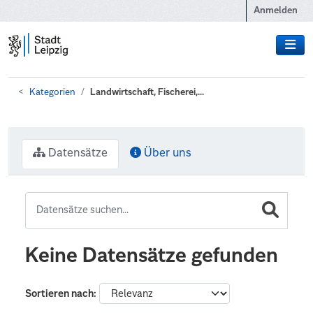
Zum Hauptinhalt wechseln
Anmelden
Kategorien
Landwirtschaft, Fischerei,...
Datensätze
Über uns
Keine Datensätze gefunden
Sortieren nach