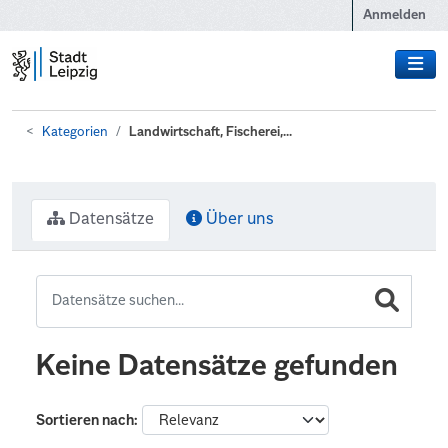
Zum Hauptinhalt wechseln
Anmelden
Kategorien
Landwirtschaft, Fischerei,...
Datensätze
Über uns
Keine Datensätze gefunden
Sortieren nach