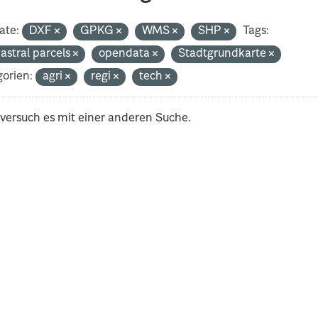
ate:
DXF
GPKG
WMS
SHP
Tags:
astral parcels
opendata
Stadtgrundkarte
orien:
agri
regi
tech
 versuch es mit einer anderen Suche.