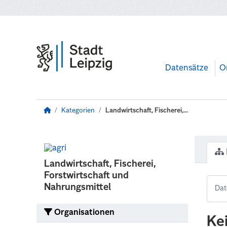
Zum Hauptinhalt wechseln
Datensätze
O
Kategorien
Landwirtschaft, Fischerei,...
Landwirtschaft, Fischerei,
Forstwirtschaft und
Nahrungsmittel
Organisationen
Ke