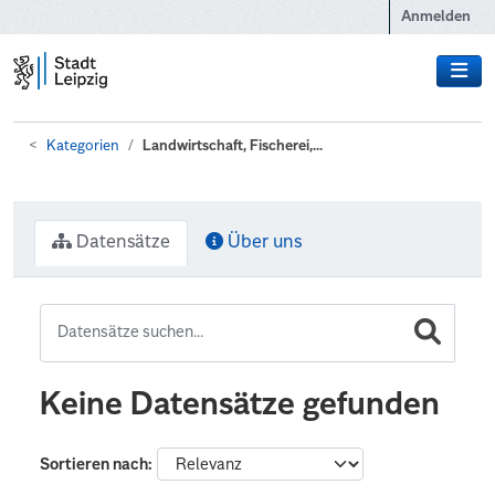
Zum Hauptinhalt wechseln
Anmelden
Kategorien
Landwirtschaft, Fischerei,...
Datensätze
Über uns
Keine Datensätze gefunden
Sortieren nach