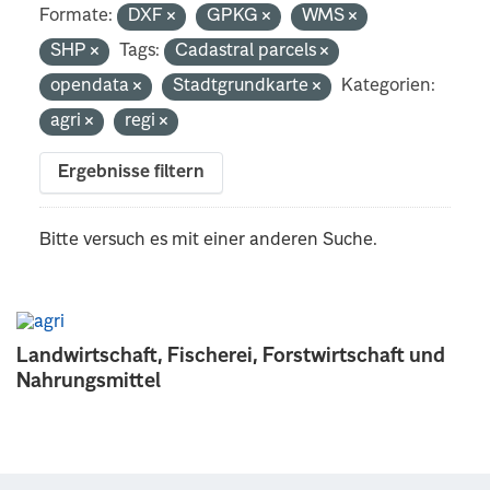
Formate:
DXF
GPKG
WMS
SHP
Tags:
Cadastral parcels
opendata
Stadtgrundkarte
Kategorien:
agri
regi
Ergebnisse filtern
Bitte versuch es mit einer anderen Suche.
Landwirtschaft, Fischerei, Forstwirtschaft und
Nahrungsmittel