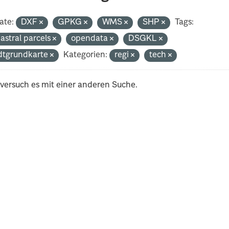
ate:
DXF
GPKG
WMS
SHP
Tags:
astral parcels
opendata
DSGKL
dtgrundkarte
Kategorien:
regi
tech
 versuch es mit einer anderen Suche.