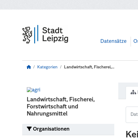
Zum Hauptinhalt wechseln
Datensätze
O
Kategorien
Landwirtschaft, Fischerei,...
Landwirtschaft, Fischerei,
Forstwirtschaft und
Nahrungsmittel
Organisationen
Ke