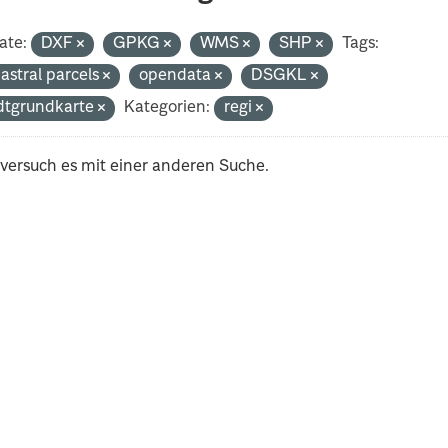
ate:
DXF
GPKG
WMS
SHP
Tags:
astral parcels
opendata
DSGKL
dtgrundkarte
Kategorien:
regi
 versuch es mit einer anderen Suche.