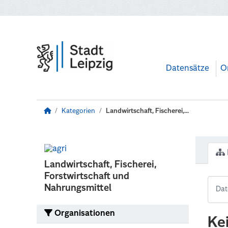
Zum Hauptinhalt wechseln
Datensätze
O
Kategorien
Landwirtschaft, Fischerei,...
Landwirtschaft, Fischerei,
Forstwirtschaft und
Nahrungsmittel
Organisationen
Ke