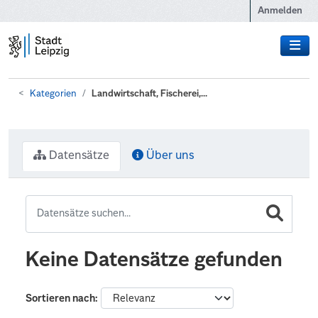
Zum Hauptinhalt wechseln
Anmelden
Kategorien
Landwirtschaft, Fischerei,...
Datensätze
Über uns
Keine Datensätze gefunden
Sortieren nach