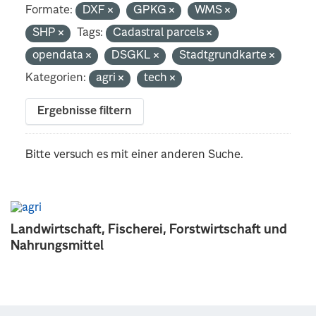
Formate:
DXF
GPKG
WMS
SHP
Tags:
Cadastral parcels
opendata
DSGKL
Stadtgrundkarte
Kategorien:
agri
tech
Ergebnisse filtern
Bitte versuch es mit einer anderen Suche.
Landwirtschaft, Fischerei, Forstwirtschaft und
Nahrungsmittel