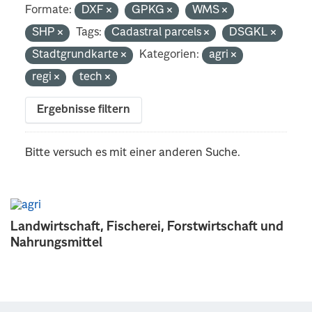
Formate:
DXF
GPKG
WMS
SHP
Tags:
Cadastral parcels
DSGKL
Stadtgrundkarte
Kategorien:
agri
regi
tech
Ergebnisse filtern
Bitte versuch es mit einer anderen Suche.
Landwirtschaft, Fischerei, Forstwirtschaft und
Nahrungsmittel