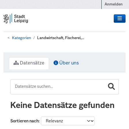
Zum Hauptinhalt wechseln
Anmelden
Kategorien
Landwirtschaft, Fischerei,...
Datensätze
Über uns
Keine Datensätze gefunden
Sortieren nach