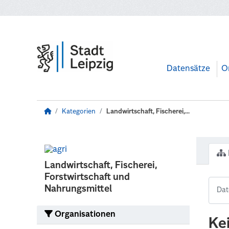
Zum Hauptinhalt wechseln
Datensätze
O
Kategorien
Landwirtschaft, Fischerei,...
Landwirtschaft, Fischerei,
Forstwirtschaft und
Nahrungsmittel
Organisationen
Ke