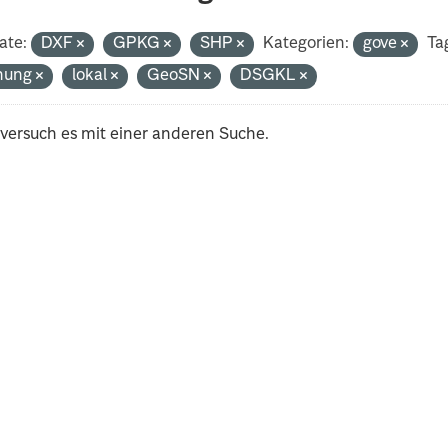
ate:
DXF
GPKG
SHP
Kategorien:
gove
Ta
nung
lokal
GeoSN
DSGKL
 versuch es mit einer anderen Suche.