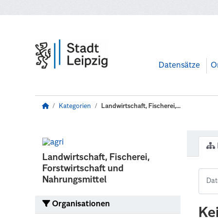
Zum Hauptinhalt wechseln
Datensätze
O
Kategorien
Landwirtschaft, Fischerei,...
Landwirtschaft, Fischerei,
Forstwirtschaft und
Nahrungsmittel
Organisationen
Ke