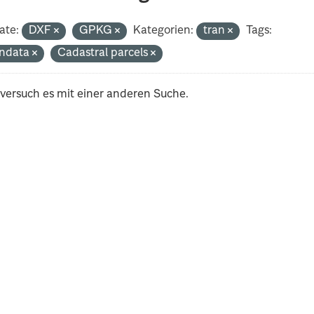
ate:
DXF
GPKG
Kategorien:
tran
Tags:
ndata
Cadastral parcels
 versuch es mit einer anderen Suche.