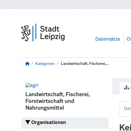
Zum Hauptinhalt wechseln
Datensätze
O
Kategorien
Landwirtschaft, Fischerei,...
Landwirtschaft, Fischerei,
Forstwirtschaft und
Nahrungsmittel
Organisationen
Ke