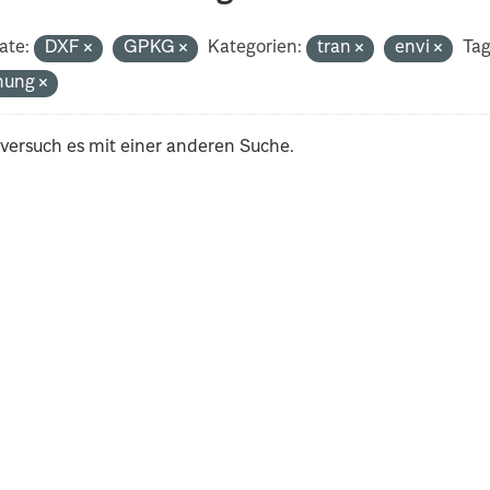
ate:
DXF
GPKG
Kategorien:
tran
envi
Tag
nung
 versuch es mit einer anderen Suche.