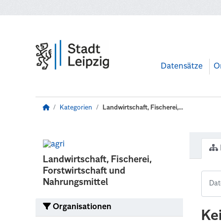
Zum Hauptinhalt wechseln
Datensätze
O
Kategorien
Landwirtschaft, Fischerei,...
Landwirtschaft, Fischerei,
Forstwirtschaft und
Nahrungsmittel
Organisationen
Ke