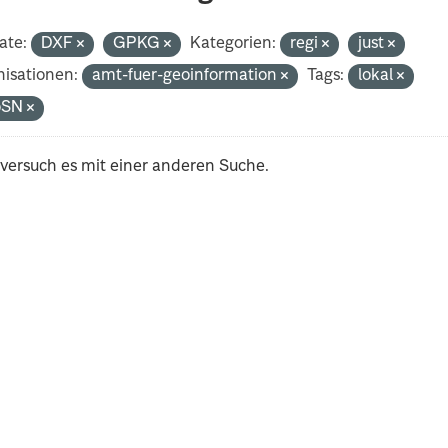
ate:
DXF
GPKG
Kategorien:
regi
just
isationen:
amt-fuer-geoinformation
Tags:
lokal
oSN
 versuch es mit einer anderen Suche.