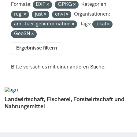
Formate:
DXF
GPKG
Kategorien:
regi
just
envi
Organisationen:
amt-fuer-geoinformation
Tags:
lokal
GeoSN
Ergebnisse filtern
Bitte versuch es mit einer anderen Suche.
Landwirtschaft, Fischerei, Forstwirtschaft und
Nahrungsmittel