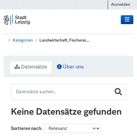
Zum Hauptinhalt wechseln
Anmelden
Kategorien
Landwirtschaft, Fischerei,...
Datensätze
Über uns
Keine Datensätze gefunden
Sortieren nach