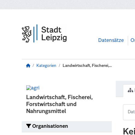
Zum Hauptinhalt wechseln
Datensätze
O
Kategorien
Landwirtschaft, Fischerei,...
Landwirtschaft, Fischerei,
Forstwirtschaft und
Nahrungsmittel
Organisationen
Ke