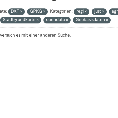
ate:
DXF
GPKG
Kategorien:
regi
just
ag
Stadtgrundkarte
opendata
Geobasisdaten
 versuch es mit einer anderen Suche.