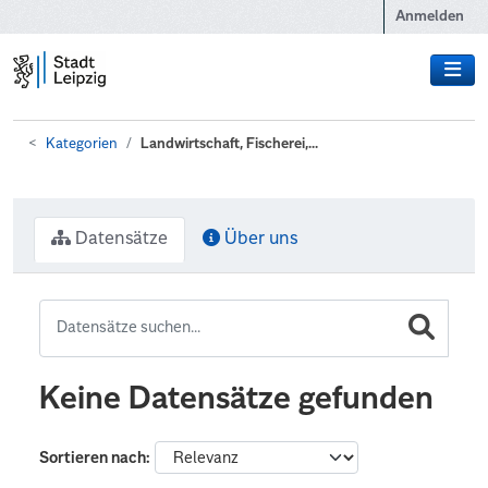
Zum Hauptinhalt wechseln
Anmelden
Kategorien
Landwirtschaft, Fischerei,...
Datensätze
Über uns
Keine Datensätze gefunden
Sortieren nach