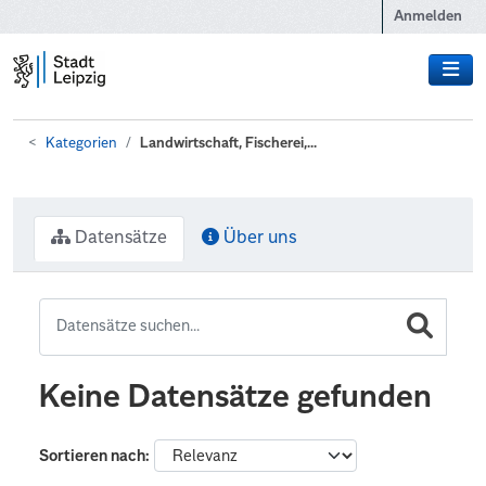
Zum Hauptinhalt wechseln
Anmelden
Kategorien
Landwirtschaft, Fischerei,...
Datensätze
Über uns
Keine Datensätze gefunden
Sortieren nach